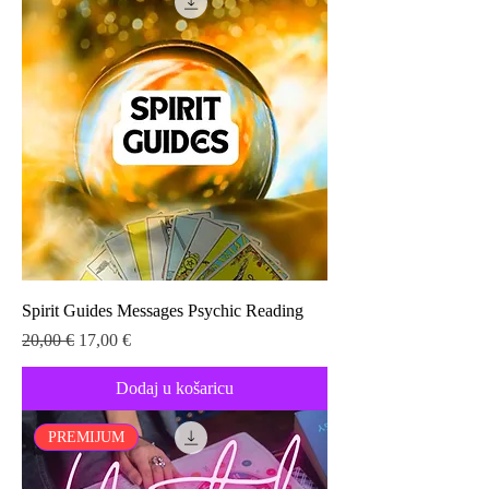
Spirit Guides Messages Psychic Reading
Redovna cijena
Cijena s popustom
20,00 €
17,00 €
Dodaj u košaricu
PREMIJUM