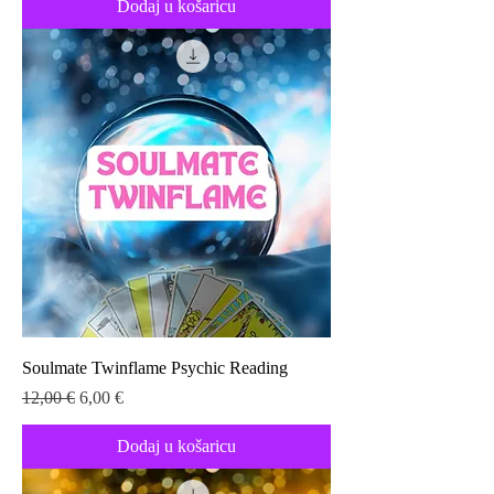
Dodaj u košaricu
Soulmate Twinflame Psychic Reading
Redovna cijena
Cijena s popustom
12,00 €
6,00 €
Dodaj u košaricu