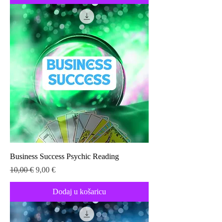
Business Success Psychic Reading
Redovna cijena
Cijena s popustom
10,00 €
9,00 €
Dodaj u košaricu