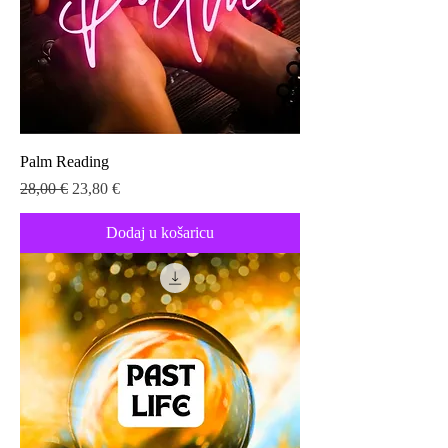
Palm Reading
Redovna cijena
Cijena s popustom
28,00 €
23,80 €
Dodaj u košaricu