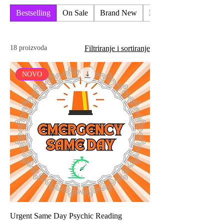
Bestselling
On Sale
Brand New
Emergancy Readings
18 proizvoda
Filtriranje i sortiranje
NOVO
Urgent Same Day Psychic Reading