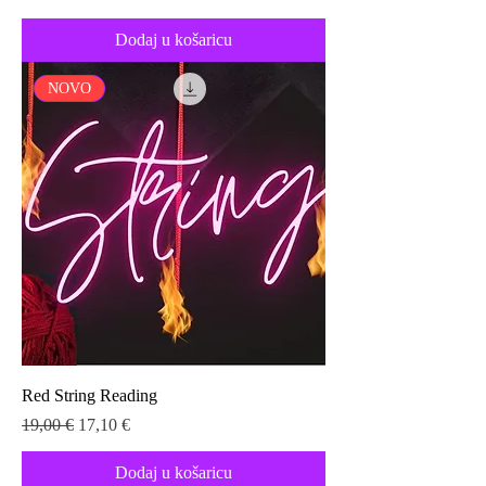
Dodaj u košaricu
NOVO
Red String Reading
Redovna cijena
Cijena s popustom
19,00 €
17,10 €
Dodaj u košaricu