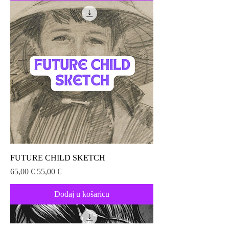
FUTURE CHILD SKETCH
Redovna cijena
Cijena s popustom
65,00 €
55,00 €
Dodaj u košaricu