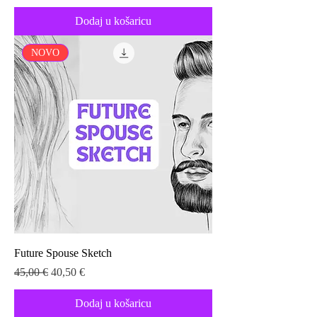
Dodaj u košaricu
NOVO
Future Spouse Sketch
Redovna cijena
Cijena s popustom
45,00 €
40,50 €
Dodaj u košaricu