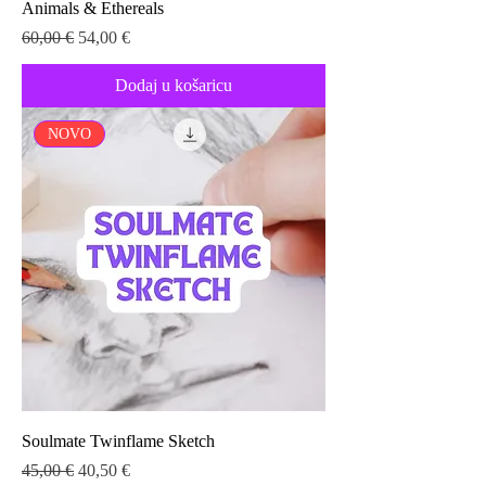
Animals & Ethereals
Redovna cijena
Cijena s popustom
60,00 €
54,00 €
Dodaj u košaricu
NOVO
Soulmate Twinflame Sketch
Redovna cijena
Cijena s popustom
45,00 €
40,50 €