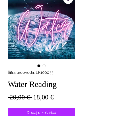
Šifra proizvoda: LK100033
Water Reading
Redovna
Cijena
 20,00 € 
18,00 €
cijena
s
popustom
Dodaj u košaricu