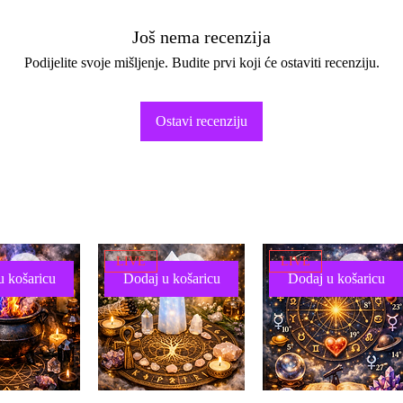
Još nema recenzija
Podijelite svoje mišljenje. Budite prvi koji će ostaviti recenziju.
Ostavi recenziju
LIVE
LIVE
u košaricu
Dodaj u košaricu
Dodaj u košaricu