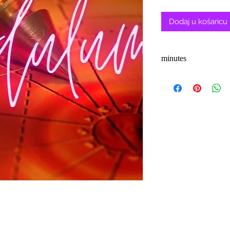
cije
Dodaj u košaricu
minutes
3-5