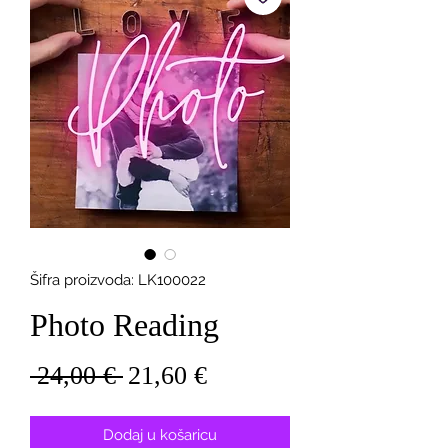
Šifra proizvoda: LK100022
Photo Reading
Redovna
Cijena
 24,00 € 
21,60 €
cijena
s
popustom
Dodaj u košaricu