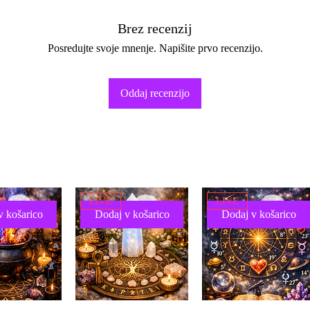
Brez recenzij
Posredujte svoje mnenje. Napišite prvo recenzijo.
Oddaj recenzijo
LIVE
LIVE
v košarico
Dodaj v košarico
Dodaj v košarico