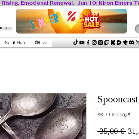
locked
Spirit Hub
🔴Live
Spooncast
SKU: LK100038
Red
 35,00 € 
31,