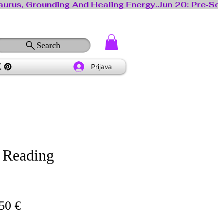
Search
Prijava
 Reading
na
Cena
50 €