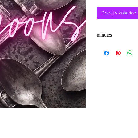
cen
Dodaj v košarico
minutes
3-5