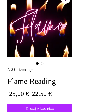
SKU: LK100034
Flame Reading
Redna
Cena
 25,00 € 
22,50 €
cena
na
razprodaji
Dodaj v košarico