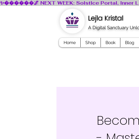
Lejla Kristal
A Digital Sanctuary Un
Home
Shop
Book
Blog
Become
- Maste