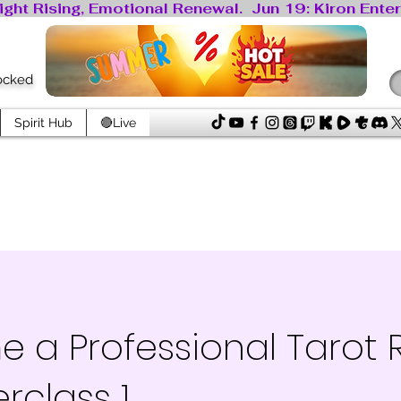
locked
Spirit Hub
🔴Live
 a Professional Tarot 
rclass 1