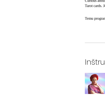
Curious about
Temu programu
Inštru