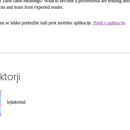
 Tarot cards meanings? What to become a proffesional are reading and 
 se lahko pridružite tudi prek mobilne aplikacije.
Pojdi v aplikacijo
ktorji
lejlakristal