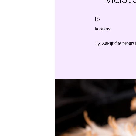
15
15 korakov
korakov
Zaključite program